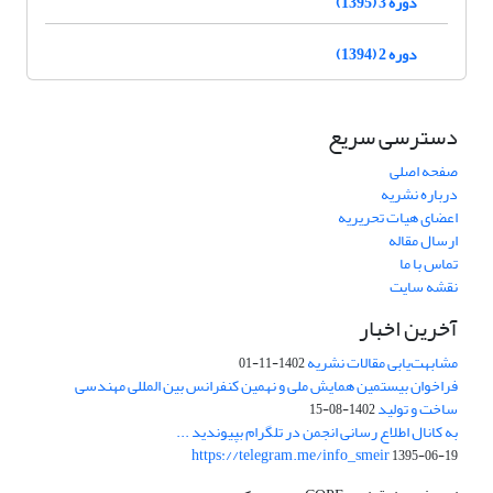
دوره 3 (1395)
دوره 2 (1394)
دسترسی سریع
صفحه اصلی
درباره نشریه
اعضای هیات تحریریه
ارسال مقاله
تماس با ما
نقشه سایت
آخرین اخبار
مشابهت‌یابی مقالات نشریه
1402-11-01
فراخوان بیستمین همایش ملی و نهمین کنفرانس بین المللی مهندسی
ساخت و تولید
1402-08-15
به کانال اطلاع رسانی انجمن در تلگرام بپیوندید ...
https://telegram.me/info_smeir
1395-06-19