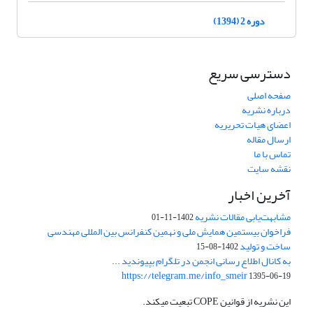
دوره 2 (1394)
دسترسی سریع
صفحه اصلی
درباره نشریه
اعضای هیات تحریریه
ارسال مقاله
تماس با ما
نقشه سایت
آخرین اخبار
مشابهت‌یابی مقالات نشریه
1402-11-01
فراخوان بیستمین همایش ملی و نهمین کنفرانس بین المللی مهندسی
ساخت و تولید
1402-08-15
به کانال اطلاع رسانی انجمن در تلگرام بپیوندید ...
https://telegram.me/info_smeir
1395-06-19
این نشریه از قوانین COPE تبعیت میکند.