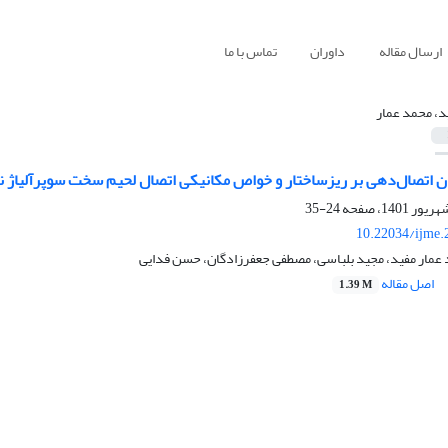
ارسال مقاله
داوران
تماس با ما
د، محمد عمار
ن اتصال‌‌دهی بر ریزساختار و خواص مکانیکی اتصال لحیم سخت سوپرآلیاژ نایم
24-35
10.22034/ijme.
 عمار مفید، مجید بلباسی، مصطفی جعفرزادگان، حسن فدایی
اصل مقاله
1.39 M