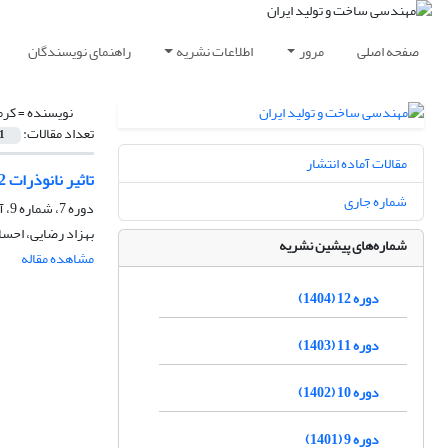
صفحه اصلی
مرور
اطلاعات نشریه
راهنمای نویسندگان
نویسنده =
کرم
تعداد مقالات:
1
مقالات آماده انتشار
تاثیر نانوذرات SiO2 و MoS2 بر ریزساختار و مقاومت به سایش پوشش الکترولس نانوکامپوزیتی Ni-P-SiO2-MoS2
شماره جاری
دوره 7، شماره 9، آذر 1399، صفحه
بهزاد رضایی، احسان
شماره‌های پیشین نشریه
مشاهده مقاله
دوره 12 (1404)
دوره 11 (1403)
دوره 10 (1402)
دوره 9 (1401)