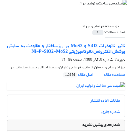
نویسنده =
رضایی، بهزاد
تعداد مقالات:
1
تاثیر نانوذرات SiO2 و MoS2 بر ریزساختار و مقاومت به سایش
پوشش الکترولس نانوکامپوزیتی Ni-P-SiO2-MoS2
دوره 7، شماره 9، آذر 1399، صفحه
65-71
بهزاد رضایی، احسان کرمانی، فرید بی نیازان، سعید اجلالی، حمید سلیمانی مهر
مشاهده مقاله
اصل مقاله
1.09 M
مقالات آماده انتشار
شماره جاری
شماره‌های پیشین نشریه