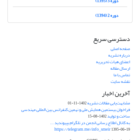
دوره 3 (1395)
دوره 2 (1394)
دسترسی سریع
صفحه اصلی
درباره نشریه
اعضای هیات تحریریه
ارسال مقاله
تماس با ما
نقشه سایت
آخرین اخبار
مشابهت‌یابی مقالات نشریه
1402-11-01
فراخوان بیستمین همایش ملی و نهمین کنفرانس بین المللی مهندسی
ساخت و تولید
1402-08-15
به کانال اطلاع رسانی انجمن در تلگرام بپیوندید ...
https://telegram.me/info_smeir
1395-06-19