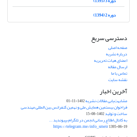
دوره 3 (1395)
دوره 2 (1394)
دسترسی سریع
صفحه اصلی
درباره نشریه
اعضای هیات تحریریه
ارسال مقاله
تماس با ما
نقشه سایت
آخرین اخبار
مشابهت‌یابی مقالات نشریه
1402-11-01
فراخوان بیستمین همایش ملی و نهمین کنفرانس بین المللی مهندسی
ساخت و تولید
1402-08-15
به کانال اطلاع رسانی انجمن در تلگرام بپیوندید ...
https://telegram.me/info_smeir
1395-06-19