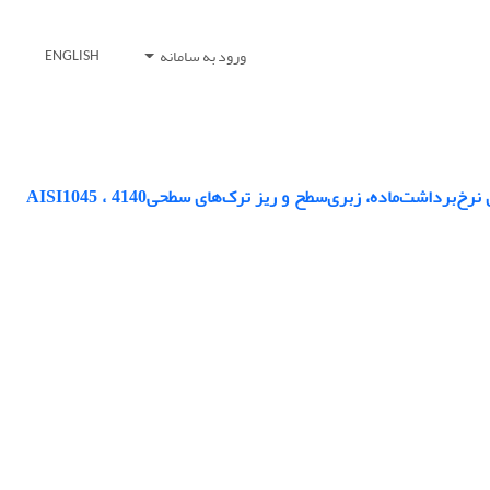
ورود به سامانه
ENGLISH
ارزیابی آزمایشگاهی اثر همزمان نانو ذره اکسید‌روی و شدت جریان تخلیه‌الکتریکی برروی نرخ‌برداشت‌ماده، زبری‌سطح و ریز ترک‌های سطحی4140 AISI1045 ،