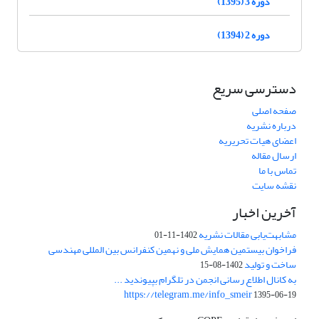
دوره 3 (1395)
دوره 2 (1394)
دسترسی سریع
صفحه اصلی
درباره نشریه
اعضای هیات تحریریه
ارسال مقاله
تماس با ما
نقشه سایت
آخرین اخبار
مشابهت‌یابی مقالات نشریه
1402-11-01
فراخوان بیستمین همایش ملی و نهمین کنفرانس بین المللی مهندسی
ساخت و تولید
1402-08-15
به کانال اطلاع رسانی انجمن در تلگرام بپیوندید ...
https://telegram.me/info_smeir
1395-06-19