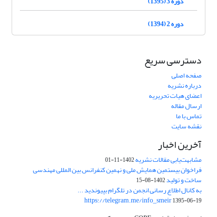
دوره 3 (1395)
دوره 2 (1394)
دسترسی سریع
صفحه اصلی
درباره نشریه
اعضای هیات تحریریه
ارسال مقاله
تماس با ما
نقشه سایت
آخرین اخبار
مشابهت‌یابی مقالات نشریه
1402-11-01
فراخوان بیستمین همایش ملی و نهمین کنفرانس بین المللی مهندسی
ساخت و تولید
1402-08-15
به کانال اطلاع رسانی انجمن در تلگرام بپیوندید ...
https://telegram.me/info_smeir
1395-06-19