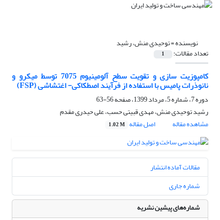
نویسنده =
توحیدی منش، رشید
تعداد مقالات:
1
کامپوزیت سازی و تقویت سطح آلومینیوم 7075 توسط میکرو و
نانوذرات پامیس با استفاده از فرآیند اصطکاکی- اغتشاشی (FSP)
دوره 7، شماره 5، مرداد 1399، صفحه
56-63
رشید توحیدی منش، مهدی قبیتی حسب، علی حیدری مقدم
مشاهده مقاله
اصل مقاله
1.02 M
مقالات آماده انتشار
شماره جاری
شماره‌های پیشین نشریه