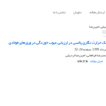
ارسال مقاله
داوران
تماس با ما
بیلی، امیررضا
یک حرارت نگاری پالسی در ارزیابی عیوب خوردگی در ورق‌های فولادی
24-32
درضا فراهانی، امیررضا اردبیلی
اصل مقاله
630.37 K