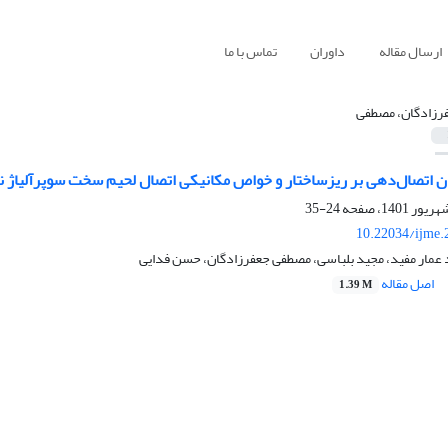
ارسال مقاله
داوران
تماس با ما
رزادگان، مصطفی
ن اتصال‌‌دهی بر ریزساختار و خواص مکانیکی اتصال لحیم سخت سوپرآلیاژ نایم
24-35
10.22034/ijme.
 عمار مفید، مجید بلباسی، مصطفی جعفرزادگان، حسن فدایی
اصل مقاله
1.39 M