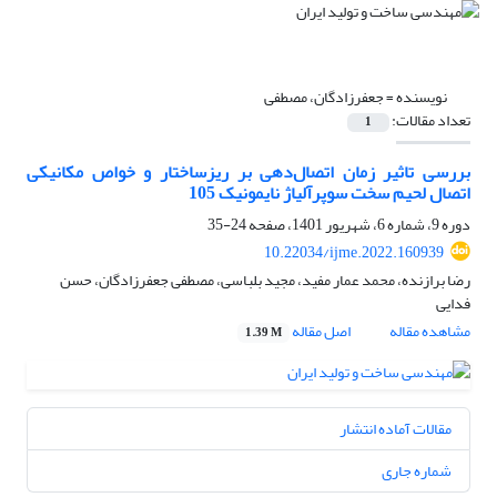
نویسنده =
جعفرزادگان، مصطفی
تعداد مقالات:
1
بررسی تاثیر زمان اتصال‌‌دهی بر ریزساختار و خواص مکانیکی
اتصال لحیم سخت سوپرآلیاژ نایمونیک 105
دوره 9، شماره 6، شهریور 1401، صفحه
24-35
10.22034/ijme.2022.160939
رضا برازنده، محمد عمار مفید، مجید بلباسی، مصطفی جعفرزادگان، حسن
فدایی
مشاهده مقاله
اصل مقاله
1.39 M
مقالات آماده انتشار
شماره جاری