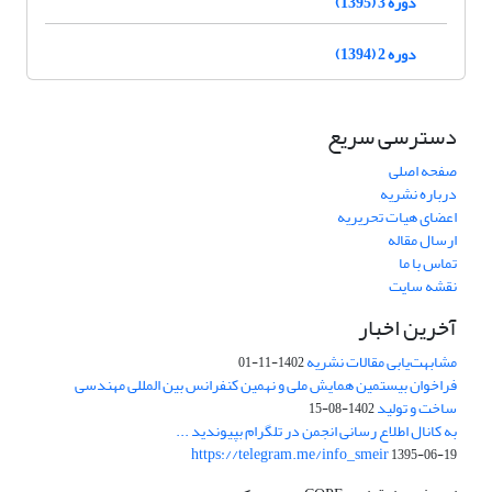
دوره 3 (1395)
دوره 2 (1394)
دسترسی سریع
صفحه اصلی
درباره نشریه
اعضای هیات تحریریه
ارسال مقاله
تماس با ما
نقشه سایت
آخرین اخبار
مشابهت‌یابی مقالات نشریه
1402-11-01
فراخوان بیستمین همایش ملی و نهمین کنفرانس بین المللی مهندسی
ساخت و تولید
1402-08-15
به کانال اطلاع رسانی انجمن در تلگرام بپیوندید ...
https://telegram.me/info_smeir
1395-06-19