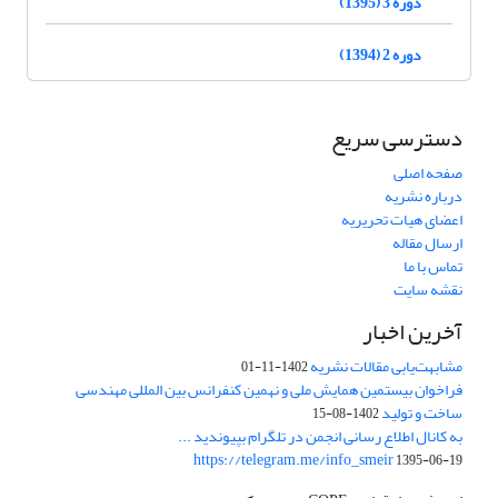
دوره 3 (1395)
دوره 2 (1394)
دسترسی سریع
صفحه اصلی
درباره نشریه
اعضای هیات تحریریه
ارسال مقاله
تماس با ما
نقشه سایت
آخرین اخبار
مشابهت‌یابی مقالات نشریه
1402-11-01
فراخوان بیستمین همایش ملی و نهمین کنفرانس بین المللی مهندسی
ساخت و تولید
1402-08-15
به کانال اطلاع رسانی انجمن در تلگرام بپیوندید ...
https://telegram.me/info_smeir
1395-06-19