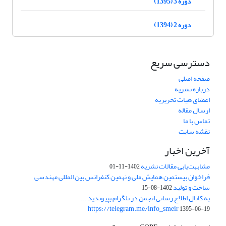
دوره 3 (1395)
دوره 2 (1394)
دسترسی سریع
صفحه اصلی
درباره نشریه
اعضای هیات تحریریه
ارسال مقاله
تماس با ما
نقشه سایت
آخرین اخبار
مشابهت‌یابی مقالات نشریه
1402-11-01
فراخوان بیستمین همایش ملی و نهمین کنفرانس بین المللی مهندسی
ساخت و تولید
1402-08-15
به کانال اطلاع رسانی انجمن در تلگرام بپیوندید ...
https://telegram.me/info_smeir
1395-06-19