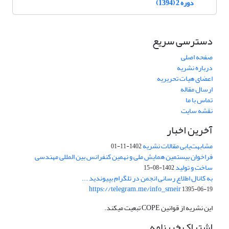
دوره 2 (1394)
دسترسی سریع
صفحه اصلی
درباره نشریه
اعضای هیات تحریریه
ارسال مقاله
تماس با ما
نقشه سایت
آخرین اخبار
مشابهت‌یابی مقالات نشریه
1402-11-01
فراخوان بیستمین همایش ملی و نهمین کنفرانس بین المللی مهندسی
ساخت و تولید
1402-08-15
به کانال اطلاع رسانی انجمن در تلگرام بپیوندید ...
https://telegram.me/info_smeir
1395-06-19
این نشریه از قوانین COPE تبعیت میکند.
اشتراک خبرنامه