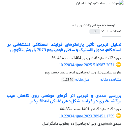
نویسنده =
پناهی‌زاده، ولی اله
تعداد مقالات:
3
تحلیل تجربی تأثیر پارامترهای فرایند اصطکاکی اغتشاشی بر
استحکام، مدول الاستیک و سختی آلومینیوم 7075 با روش تاگوچی
دوره 12، شماره 6، شهریور 1404، صفحه
42-56
10.22034/ijme.2025.516987.2071
عارف سلیمی نیا، ولی اله پناهی زاده، محمد حسین پور
مشاهده مقاله
اصل مقاله
1.65 M
بررسی عددی و تجربی اثر گرمای موضعی روی کاهش عیب
برگشت‌فنری در فرایند شکل‌دهی غلتکی انعطاف‌پذیر
دوره 9، شماره 9، آذر 1401، صفحه
35-44
10.22034/ijme.2023.389451.1759
مهدی شمشیری، ولی اله پناهی‌زاده، یعقوب دادگراصل