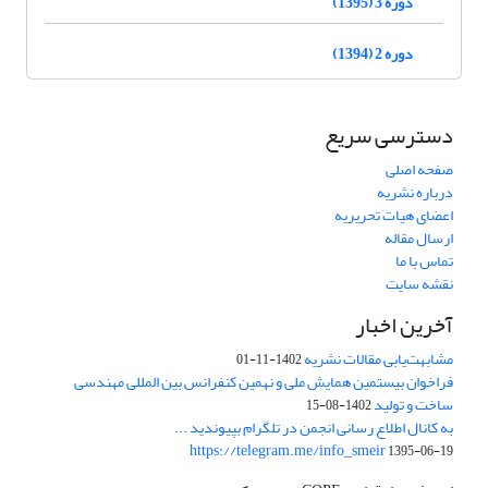
دوره 3 (1395)
دوره 2 (1394)
دسترسی سریع
صفحه اصلی
درباره نشریه
اعضای هیات تحریریه
ارسال مقاله
تماس با ما
نقشه سایت
آخرین اخبار
مشابهت‌یابی مقالات نشریه
1402-11-01
فراخوان بیستمین همایش ملی و نهمین کنفرانس بین المللی مهندسی
ساخت و تولید
1402-08-15
به کانال اطلاع رسانی انجمن در تلگرام بپیوندید ...
https://telegram.me/info_smeir
1395-06-19