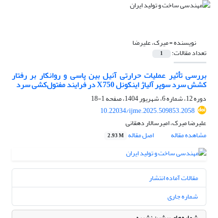
نویسنده =
میرک، علیرضا
تعداد مقالات:
1
بررسی تأثیر عملیات حرارتی آنیل بین پاسی و روانکار بر رفتار
کشش سرد سوپر آلیاژ اینکونل X750 در فرایند مفتول‌کشی سرد
دوره 12، شماره 6، شهریور 1404، صفحه
1-18
10.22034/ijme.2025.509853.2058
علیرضا میرک، امیرسالار دهقانی
مشاهده مقاله
اصل مقاله
2.93 M
مقالات آماده انتشار
شماره جاری
شماره‌های پیشین نشریه