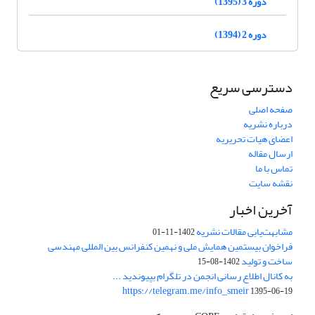
دوره 3 (1395)
دوره 2 (1394)
دسترسی سریع
صفحه اصلی
درباره نشریه
اعضای هیات تحریریه
ارسال مقاله
تماس با ما
نقشه سایت
آخرین اخبار
مشابهت‌یابی مقالات نشریه
1402-11-01
فراخوان بیستمین همایش ملی و نهمین کنفرانس بین المللی مهندسی
ساخت و تولید
1402-08-15
به کانال اطلاع رسانی انجمن در تلگرام بپیوندید ...
https://telegram.me/info_smeir
1395-06-19