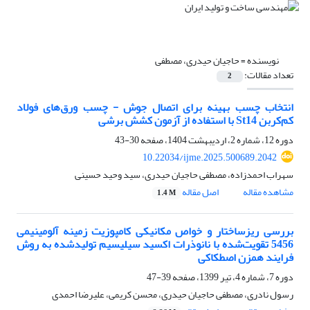
نویسنده =
حاجیان حیدری، مصطفی
تعداد مقالات:
2
انتخاب چسب بهینه برای اتصال‌ جوش - چسب ورق‌های فولاد
کم‌کربن St14 با استفاده از آزمون کشش برشی
دوره 12، شماره 2، اردیبهشت 1404، صفحه
30-43
10.22034/ijme.2025.500689.2042
سهراب احمدزاده، مصطفی حاجیان حیدری، سید وحید حسینی
مشاهده مقاله
اصل مقاله
1.4 M
بررسی ریزساختار و خواص مکانیکی کامپوزیت زمینه آلومینیمی
5456 تقویت‌شده با نانوذرات اکسید سیلیسیم تولیدشده به روش
فرایند همزن اصطکاکی
دوره 7، شماره 4، تیر 1399، صفحه
39-47
رسول نادری، مصطفی حاجیان حیدری، محسن کریمی، علیرضا احمدی