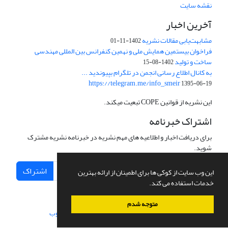
نقشه سایت
آخرین اخبار
مشابهت‌یابی مقالات نشریه
1402-11-01
فراخوان بیستمین همایش ملی و نهمین کنفرانس بین المللی مهندسی
ساخت و تولید
1402-08-15
به کانال اطلاع رسانی انجمن در تلگرام بپیوندید ...
https://telegram.me/info_smeir
1395-06-19
این نشریه از قوانین COPE تبعیت میکند.
اشتراک خبرنامه
برای دریافت اخبار و اطلاعیه های مهم نشریه در خبرنامه نشریه مشترک
شوید.
اشتراک
این وب سایت از کوکی ها برای اطمینان از ارائه بهترین
خدمات استفاده می کند.
متوجه شدم
سامانه مدیریت نشریات علمی.
طراحی و پیاده سازی از
سیناوب