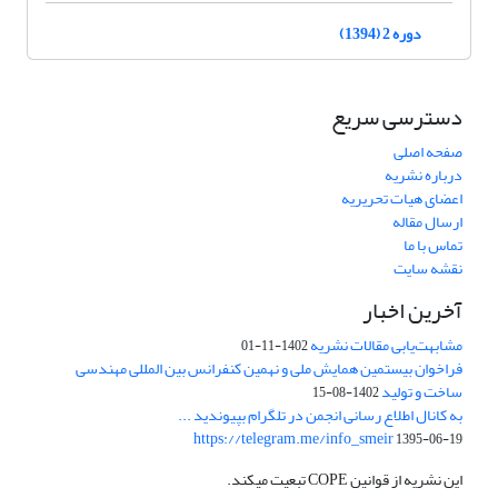
دوره 2 (1394)
دسترسی سریع
صفحه اصلی
درباره نشریه
اعضای هیات تحریریه
ارسال مقاله
تماس با ما
نقشه سایت
آخرین اخبار
مشابهت‌یابی مقالات نشریه
1402-11-01
فراخوان بیستمین همایش ملی و نهمین کنفرانس بین المللی مهندسی
ساخت و تولید
1402-08-15
به کانال اطلاع رسانی انجمن در تلگرام بپیوندید ...
https://telegram.me/info_smeir
1395-06-19
این نشریه از قوانین COPE تبعیت میکند.