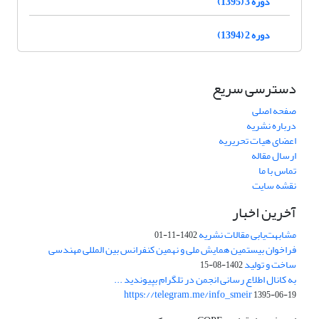
دوره 3 (1395)
دوره 2 (1394)
دسترسی سریع
صفحه اصلی
درباره نشریه
اعضای هیات تحریریه
ارسال مقاله
تماس با ما
نقشه سایت
آخرین اخبار
مشابهت‌یابی مقالات نشریه
1402-11-01
فراخوان بیستمین همایش ملی و نهمین کنفرانس بین المللی مهندسی
ساخت و تولید
1402-08-15
به کانال اطلاع رسانی انجمن در تلگرام بپیوندید ...
https://telegram.me/info_smeir
1395-06-19