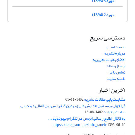
دوره 3 (1395)
دوره 2 (1394)
دسترسی سریع
صفحه اصلی
درباره نشریه
اعضای هیات تحریریه
ارسال مقاله
تماس با ما
نقشه سایت
آخرین اخبار
مشابهت‌یابی مقالات نشریه
1402-11-01
فراخوان بیستمین همایش ملی و نهمین کنفرانس بین المللی مهندسی
ساخت و تولید
1402-08-15
به کانال اطلاع رسانی انجمن در تلگرام بپیوندید ...
https://telegram.me/info_smeir
1395-06-19