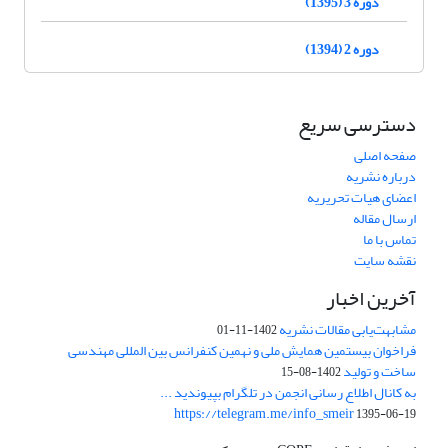
دوره 3 (1395)
دوره 2 (1394)
دسترسی سریع
صفحه اصلی
درباره نشریه
اعضای هیات تحریریه
ارسال مقاله
تماس با ما
نقشه سایت
آخرین اخبار
مشابهت‌یابی مقالات نشریه
1402-11-01
فراخوان بیستمین همایش ملی و نهمین کنفرانس بین المللی مهندسی
ساخت و تولید
1402-08-15
به کانال اطلاع رسانی انجمن در تلگرام بپیوندید ...
https://telegram.me/info_smeir
1395-06-19