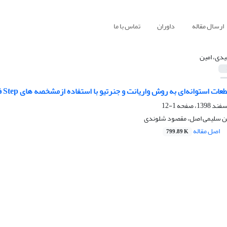
ارسال مقاله
داوران
تماس با ما
دی، امین
ات استوانه‌ای به روش واریانت و جنرتیو با استفاده ازمشخصه های Step فایل
1-12
ین سلیمی اصل، مقصود شلوندی
اصل مقاله
799.89 K