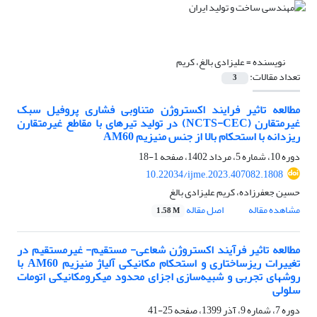
نویسنده =
علیزادی بالغ، کریم
تعداد مقالات:
3
مطالعه تاثیر فرایند اکستروژن متناوبی فشاری پروفیل سبک
غیرمتقارن (NCTS-CEC) در تولید تیرهای با مقاطع غیرمتقارن
ریزدانه با استحکام بالا از جنس منیزیم AM60
دوره 10، شماره 5، مرداد 1402، صفحه
1-18
10.22034/ijme.2023.407082.1808
حسین جعفرزاده، کریم علیزادی بالغ
مشاهده مقاله
اصل مقاله
1.58 M
مطالعه تاثیر فرآیند اکستروژن شعاعی- مستقیم- غیرمستقیم در
تغییرات ریزساختاری و استحکام مکانیکی آلیاژ منیزیم AM60 با
روشهای تجربی و شبیه‌سازی اجزای محدود میکرومکانیکی اتومات
سلولی
دوره 7، شماره 9، آذر 1399، صفحه
25-41