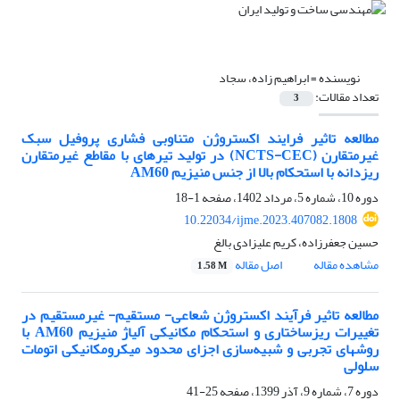
نویسنده =
ابراهیم زاده، سجاد
تعداد مقالات:
3
مطالعه تاثیر فرایند اکستروژن متناوبی فشاری پروفیل سبک
غیرمتقارن (NCTS-CEC) در تولید تیرهای با مقاطع غیرمتقارن
ریزدانه با استحکام بالا از جنس منیزیم AM60
دوره 10، شماره 5، مرداد 1402، صفحه
1-18
10.22034/ijme.2023.407082.1808
حسین جعفرزاده، کریم علیزادی بالغ
مشاهده مقاله
اصل مقاله
1.58 M
مطالعه تاثیر فرآیند اکستروژن شعاعی- مستقیم- غیرمستقیم در
تغییرات ریزساختاری و استحکام مکانیکی آلیاژ منیزیم AM60 با
روشهای تجربی و شبیه‌سازی اجزای محدود میکرومکانیکی اتومات
سلولی
دوره 7، شماره 9، آذر 1399، صفحه
25-41