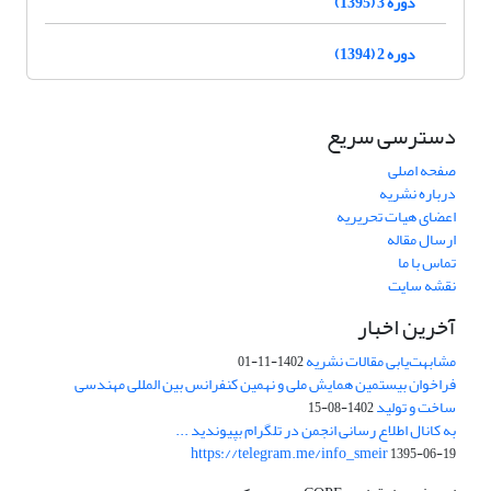
دوره 3 (1395)
دوره 2 (1394)
دسترسی سریع
صفحه اصلی
درباره نشریه
اعضای هیات تحریریه
ارسال مقاله
تماس با ما
نقشه سایت
آخرین اخبار
مشابهت‌یابی مقالات نشریه
1402-11-01
فراخوان بیستمین همایش ملی و نهمین کنفرانس بین المللی مهندسی
ساخت و تولید
1402-08-15
به کانال اطلاع رسانی انجمن در تلگرام بپیوندید ...
https://telegram.me/info_smeir
1395-06-19