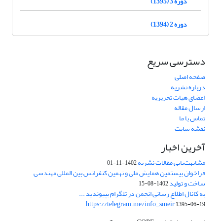
دوره 3 (1395)
دوره 2 (1394)
دسترسی سریع
صفحه اصلی
درباره نشریه
اعضای هیات تحریریه
ارسال مقاله
تماس با ما
نقشه سایت
آخرین اخبار
مشابهت‌یابی مقالات نشریه
1402-11-01
فراخوان بیستمین همایش ملی و نهمین کنفرانس بین المللی مهندسی
ساخت و تولید
1402-08-15
به کانال اطلاع رسانی انجمن در تلگرام بپیوندید ...
https://telegram.me/info_smeir
1395-06-19