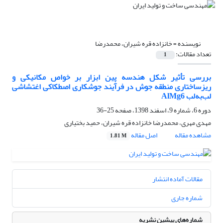
نویسنده =
خانزاده قره شیران، محمدرضا
تعداد مقالات:
1
بررسی تأثیر شکل هندسه پین ابزار بر خواص مکانیکی و
ریزساختاری منطقه جوش در فرآیند جوشکاری اصطکاکی اغتشاشی
لب‌به‌لب AlMg6
دوره 6، شماره 9، اسفند 1398، صفحه
25-36
مهدی مهری، محمدرضا خانزاده قره شیران، حمید بختیاری
مشاهده مقاله
اصل مقاله
1.81 M
مقالات آماده انتشار
شماره جاری
شماره‌های پیشین نشریه