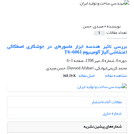
نویسنده =
صیدی، حسن
تعداد مقالات:
1
بررسی تاثیر هندسه ابزار ماسوره‌ای در جوشکاری اصطکاکی
اغتشاشی آلیاژ آلومینیوم 6061-T6
دوره 6، شماره 4، مهر 1398، صفحه
1-6
محمد کریمی ایوانکی، Davood Afshari، حسن صیدی
مشاهده مقاله
اصل مقاله
368.59 K
مقالات آماده انتشار
شماره جاری
شماره‌های پیشین نشریه