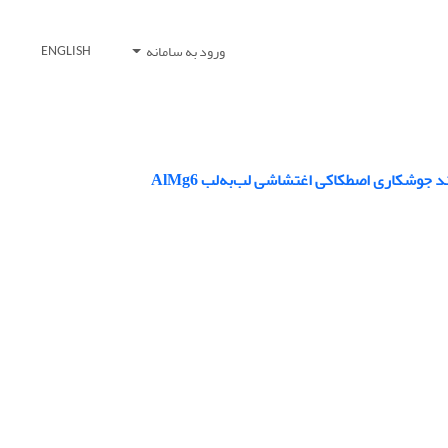
ورود به سامانه
ENGLISH
وشکاری اصطکاکی اغتشاشی لب‌به‌لب AlMg6