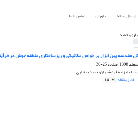
ارسال مقاله
داوران
تماس با ما
یاری، حمید
 هندسه پین ابزار بر خواص مکانیکی و ریزساختاری منطقه جوش در فرآیند ج
25-36
ضا خانزاده قره شیران، حمید بختیاری
اصل مقاله
1.81 M