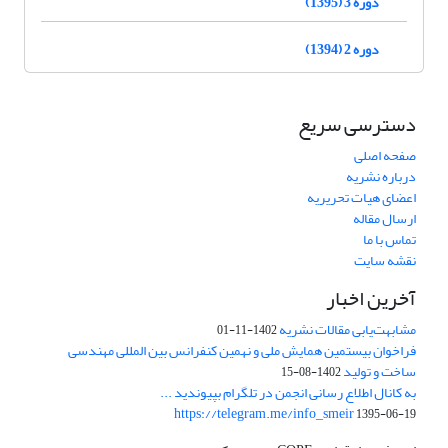
دوره 3 (1395)
دوره 2 (1394)
دسترسی سریع
صفحه اصلی
درباره نشریه
اعضای هیات تحریریه
ارسال مقاله
تماس با ما
نقشه سایت
آخرین اخبار
مشابهت‌یابی مقالات نشریه
1402-11-01
فراخوان بیستمین همایش ملی و نهمین کنفرانس بین المللی مهندسی
ساخت و تولید
1402-08-15
به کانال اطلاع رسانی انجمن در تلگرام بپیوندید ...
https://telegram.me/info_smeir
1395-06-19