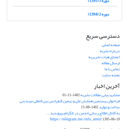
دوره 3 (1395)
دوره 2 (1394)
دسترسی سریع
صفحه اصلی
درباره نشریه
اعضای هیات تحریریه
ارسال مقاله
تماس با ما
نقشه سایت
آخرین اخبار
مشابهت‌یابی مقالات نشریه
1402-11-01
فراخوان بیستمین همایش ملی و نهمین کنفرانس بین المللی مهندسی
ساخت و تولید
1402-08-15
به کانال اطلاع رسانی انجمن در تلگرام بپیوندید ...
https://telegram.me/info_smeir
1395-06-19