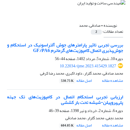
نویسنده =
صادقی، محمد
تعداد مقالات:
2
بررسی تجربی تاثیر پارامترهای جوش آلتراسونیک در استحکام و
جوش‌پذیری اتصال کامپوزیت‌های گرمانرم GF/PA6
دوره 10، شماره 5، مرداد 1402، صفحه
44-56
10.22034/ijme.2023.415429.1827
محمد صادقی، محمد گلزار، داود اکبری، محمد رضا کرفی
مشاهده مقاله
اصل مقاله
530.75 K
ارزیابی تجربی استحکام اتصال در کامپوزیت‌های تک جهته
پلی‌پروپیلن-شیشه تحت بار کششی
دوره 6، شماره 2، خرداد و تیر 1398، صفحه
39-46
محمد نجفی، محمد گلزار، محمد صادقی
مشاهده مقاله
اصل مقاله
604.05 K