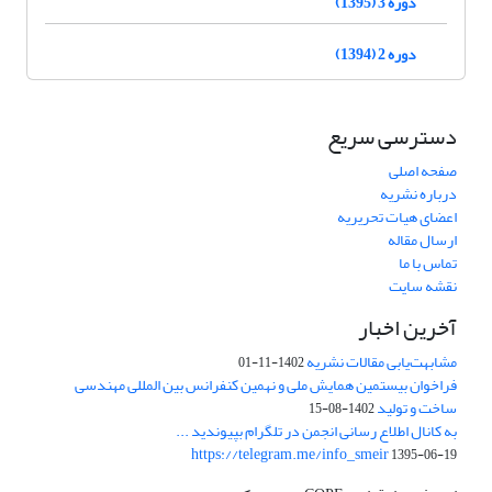
دوره 3 (1395)
دوره 2 (1394)
دسترسی سریع
صفحه اصلی
درباره نشریه
اعضای هیات تحریریه
ارسال مقاله
تماس با ما
نقشه سایت
آخرین اخبار
مشابهت‌یابی مقالات نشریه
1402-11-01
فراخوان بیستمین همایش ملی و نهمین کنفرانس بین المللی مهندسی
ساخت و تولید
1402-08-15
به کانال اطلاع رسانی انجمن در تلگرام بپیوندید ...
https://telegram.me/info_smeir
1395-06-19