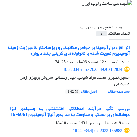
نویسنده =
پرویزی، سروش
تعداد مقالات:
2
اثر افزودن آلومینا بر خواص مکانیکی و ریزساختار کامپوزیت زمینه
آلومینیوم تقویت شده با نانولوله‌های ‌کربنی چند دیواره
دوره 11، شماره 12، اسفند 1403، صفحه
25-34
10.22034/ijme.2025.492621.2034
حسین نصیری، محمد مراد شیخی، حیدر رمضانی، سروش پرویزی، زهرا
علیرضائی
مشاهده مقاله
اصل مقاله
1.62 M
بررسی تأثیر فرآیند اصطکاکی اغتشاشی به وسیله‌ی ابزار
دوشانه‌ای بر سختی و مقاومت به ضربه‌ی آلیاژ آلومینیوم 6061-T6
دوره 9، شماره 1، فروردین 1401، صفحه
10-18
10.22034/ijme.2022.155982