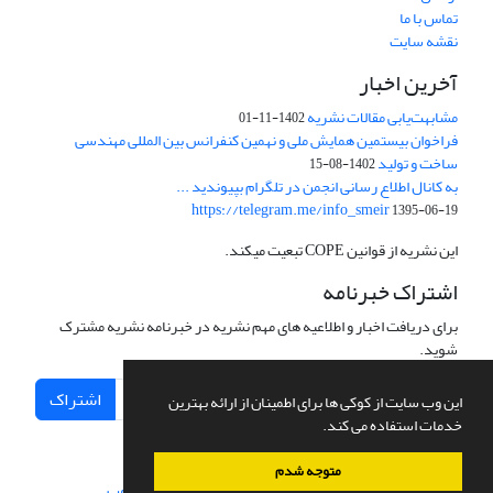
تماس با ما
نقشه سایت
آخرین اخبار
مشابهت‌یابی مقالات نشریه
1402-11-01
فراخوان بیستمین همایش ملی و نهمین کنفرانس بین المللی مهندسی
ساخت و تولید
1402-08-15
به کانال اطلاع رسانی انجمن در تلگرام بپیوندید ...
https://telegram.me/info_smeir
1395-06-19
این نشریه از قوانین COPE تبعیت میکند.
اشتراک خبرنامه
برای دریافت اخبار و اطلاعیه های مهم نشریه در خبرنامه نشریه مشترک
شوید.
اشتراک
این وب سایت از کوکی ها برای اطمینان از ارائه بهترین
خدمات استفاده می کند.
متوجه شدم
سامانه مدیریت نشریات علمی.
طراحی و پیاده سازی از
سیناوب