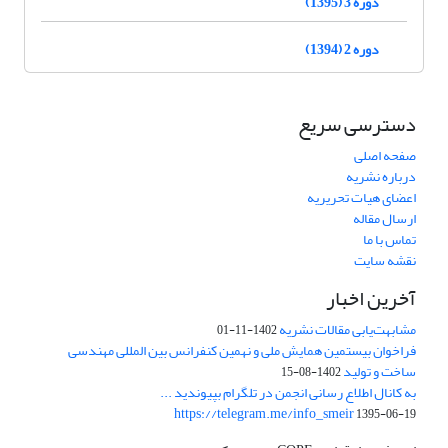
دوره 3 (1395)
دوره 2 (1394)
دسترسی سریع
صفحه اصلی
درباره نشریه
اعضای هیات تحریریه
ارسال مقاله
تماس با ما
نقشه سایت
آخرین اخبار
مشابهت‌یابی مقالات نشریه
1402-11-01
فراخوان بیستمین همایش ملی و نهمین کنفرانس بین المللی مهندسی
ساخت و تولید
1402-08-15
به کانال اطلاع رسانی انجمن در تلگرام بپیوندید ...
https://telegram.me/info_smeir
1395-06-19