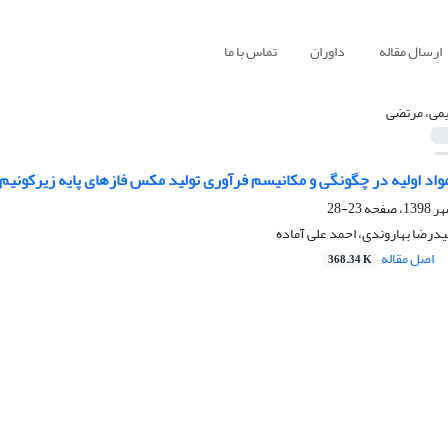
ارسال مقاله
داوران
تماس با ما
می، مرتضی
واد اولیه در چگونگی و مکانیسم فرآوری تولید مکس فازهای پایه زیرکونیم 
23-28
درضا بهاروندی، احمد علی آماده
اصل مقاله
368.34 K