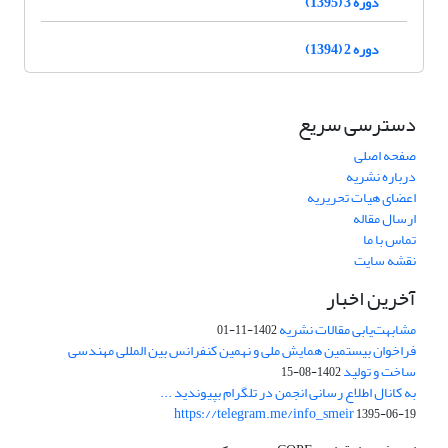
دوره 3 (1395)
دوره 2 (1394)
دسترسی سریع
صفحه اصلی
درباره نشریه
اعضای هیات تحریریه
ارسال مقاله
تماس با ما
نقشه سایت
آخرین اخبار
مشابهت‌یابی مقالات نشریه
1402-11-01
فراخوان بیستمین همایش ملی و نهمین کنفرانس بین المللی مهندسی
ساخت و تولید
1402-08-15
به کانال اطلاع رسانی انجمن در تلگرام بپیوندید ...
https://telegram.me/info_smeir
1395-06-19