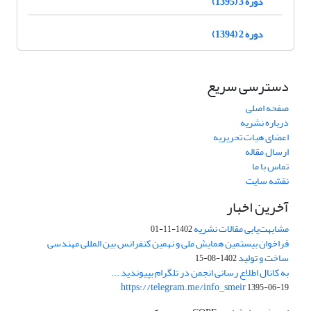
دوره 3 (1395)
دوره 2 (1394)
دسترسی سریع
صفحه اصلی
درباره نشریه
اعضای هیات تحریریه
ارسال مقاله
تماس با ما
نقشه سایت
آخرین اخبار
مشابهت‌یابی مقالات نشریه
1402-11-01
فراخوان بیستمین همایش ملی و نهمین کنفرانس بین المللی مهندسی
ساخت و تولید
1402-08-15
به کانال اطلاع رسانی انجمن در تلگرام بپیوندید ...
https://telegram.me/info_smeir
1395-06-19