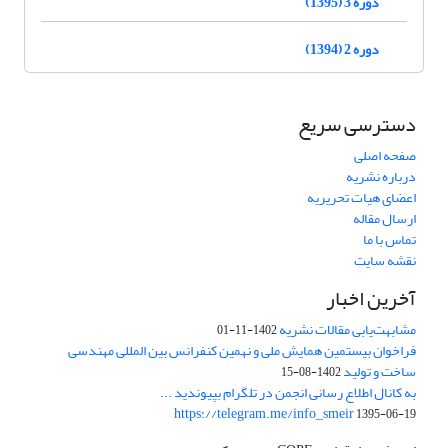
دوره 3 (1395)
دوره 2 (1394)
دسترسی سریع
صفحه اصلی
درباره نشریه
اعضای هیات تحریریه
ارسال مقاله
تماس با ما
نقشه سایت
آخرین اخبار
مشابهت‌یابی مقالات نشریه
1402-11-01
فراخوان بیستمین همایش ملی و نهمین کنفرانس بین المللی مهندسی
ساخت و تولید
1402-08-15
به کانال اطلاع رسانی انجمن در تلگرام بپیوندید ...
https://telegram.me/info_smeir
1395-06-19