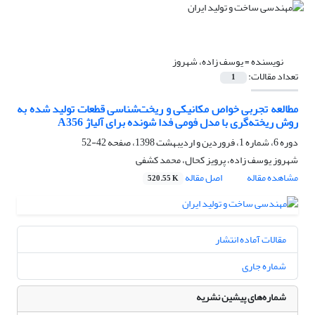
نویسنده =
یوسف زاده، شهروز
تعداد مقالات:
1
مطالعه تجربی خواص مکانیکی و ریخت‌شناسی قطعات تولید شده به
روش ریخته‌گری با مدل فومی فدا شونده برای آلیاژ A356
دوره 6، شماره 1، فروردین و اردیبهشت 1398، صفحه
42-52
شهروز یوسف زاده، پرویز کحال، محمد کشفی
مشاهده مقاله
اصل مقاله
520.55 K
مقالات آماده انتشار
شماره جاری
شماره‌های پیشین نشریه