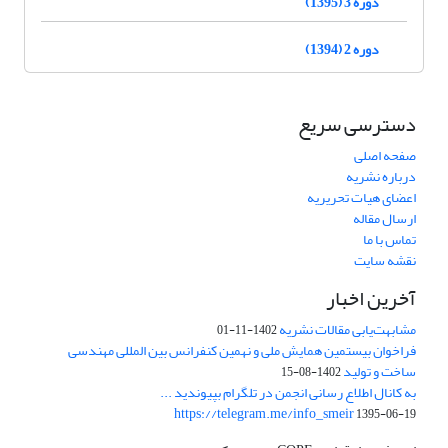
دوره 3 (1395)
دوره 2 (1394)
دسترسی سریع
صفحه اصلی
درباره نشریه
اعضای هیات تحریریه
ارسال مقاله
تماس با ما
نقشه سایت
آخرین اخبار
مشابهت‌یابی مقالات نشریه
1402-11-01
فراخوان بیستمین همایش ملی و نهمین کنفرانس بین المللی مهندسی
ساخت و تولید
1402-08-15
به کانال اطلاع رسانی انجمن در تلگرام بپیوندید ...
https://telegram.me/info_smeir
1395-06-19