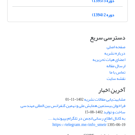
دوره 3 (1395)
دوره 2 (1394)
دسترسی سریع
صفحه اصلی
درباره نشریه
اعضای هیات تحریریه
ارسال مقاله
تماس با ما
نقشه سایت
آخرین اخبار
مشابهت‌یابی مقالات نشریه
1402-11-01
فراخوان بیستمین همایش ملی و نهمین کنفرانس بین المللی مهندسی
ساخت و تولید
1402-08-15
به کانال اطلاع رسانی انجمن در تلگرام بپیوندید ...
https://telegram.me/info_smeir
1395-06-19