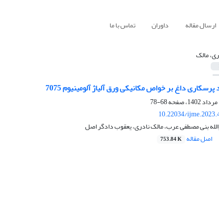
ارسال مقاله
داوران
تماس با ما
ری، مالک
 پرسکاری داغ بر خواص مکانیکی ورق آلیاژ آلومینیوم 7075
68-78
10.22034/ijme.2023.
لله بنی مصطفی عرب، مالک نادری، یعقوب دادگر اصل
اصل مقاله
753.84 K