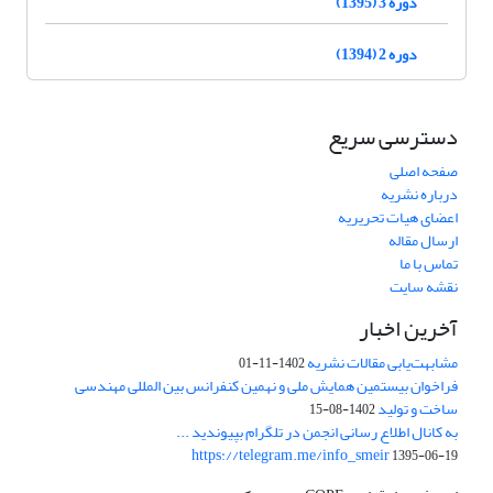
دوره 3 (1395)
دوره 2 (1394)
دسترسی سریع
صفحه اصلی
درباره نشریه
اعضای هیات تحریریه
ارسال مقاله
تماس با ما
نقشه سایت
آخرین اخبار
مشابهت‌یابی مقالات نشریه
1402-11-01
فراخوان بیستمین همایش ملی و نهمین کنفرانس بین المللی مهندسی
ساخت و تولید
1402-08-15
به کانال اطلاع رسانی انجمن در تلگرام بپیوندید ...
https://telegram.me/info_smeir
1395-06-19