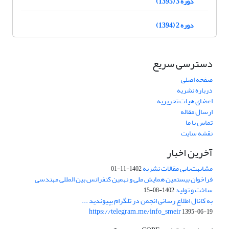
دوره 3 (1395)
دوره 2 (1394)
دسترسی سریع
صفحه اصلی
درباره نشریه
اعضای هیات تحریریه
ارسال مقاله
تماس با ما
نقشه سایت
آخرین اخبار
مشابهت‌یابی مقالات نشریه
1402-11-01
فراخوان بیستمین همایش ملی و نهمین کنفرانس بین المللی مهندسی
ساخت و تولید
1402-08-15
به کانال اطلاع رسانی انجمن در تلگرام بپیوندید ...
https://telegram.me/info_smeir
1395-06-19