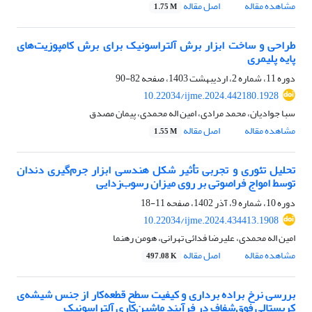
مشاهده مقاله
اصل مقاله
1.75 M
طراحی و ساخت ابزار ‌برش آلتراسونیک برای برش کامپوزیت‌های
پایه پلیمری
دوره 11، شماره 2، اردیبهشت 1403، صفحه
82-90
10.22034/ijme.2024.442180.1928
سبا جوادیان، محمد مرادی، امین اله محمدی، پیمان مصدق
مشاهده مقاله
اصل مقاله
1.55 M
تحلیل تئوری و تجربی تأثیر شکل هندسی ابزار جرم‌گیری دندان
توسط امواج فراصوتی بر روی میزان رسوب‌زدایی
دوره 10، شماره 9، آذر 1402، صفحه
11-18
10.22034/ijme.2024.434413.1908
امین اله محمدی، علیرضا فدائی تهرانی، هومن رهنما
مشاهده مقاله
اصل مقاله
497.08 K
بررسی نرخ براده برداری و کیفیت سطح قطعه‌کار از جنس شیشه‌ی
کریستالی فوق‌شفاف در فرآیند ماشین‌کاری آلتراسونیک