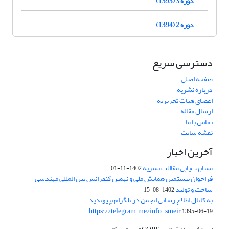
دوره 3 (1395)
دوره 2 (1394)
دسترسی سریع
صفحه اصلی
درباره نشریه
اعضای هیات تحریریه
ارسال مقاله
تماس با ما
نقشه سایت
آخرین اخبار
مشابهت‌یابی مقالات نشریه
1402-11-01
فراخوان بیستمین همایش ملی و نهمین کنفرانس بین المللی مهندسی
ساخت و تولید
1402-08-15
به کانال اطلاع رسانی انجمن در تلگرام بپیوندید ...
https://telegram.me/info_smeir
1395-06-19