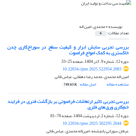
نویسنده =
محمدی، امین اله
تعداد مقالات:
6
بررسی تجربی سایش ابزار و کیفیت سطح در سوراخ‌کاری چدن
خاکستری به کمک امواج فراصوت
دوره 12، شماره 9، آذر 1404، صفحه
25-33
10.22034/ijme.2025.522954.2083
امین اله محمدی، محمد رضا دهقانی، عباس قائی
مشاهده مقاله
اصل مقاله
749.63 K
بررسی تجربی تاثیر ارتعاشات فراصوتی بر بازگشت فنری در فرایند
خم‌کاری ورق‌های فلزی
دوره 12، شماره 2، اردیبهشت 1404، صفحه
70-81
10.22034/ijme.2025.502295.2044
عرفان سورانی یانچشمه، امین‌اله محمدی، عباس قائی