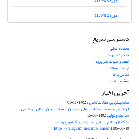
دوره 3 (1395)
دوره 2 (1394)
دسترسی سریع
صفحه اصلی
درباره نشریه
اعضای هیات تحریریه
ارسال مقاله
تماس با ما
نقشه سایت
آخرین اخبار
مشابهت‌یابی مقالات نشریه
1402-11-01
فراخوان بیستمین همایش ملی و نهمین کنفرانس بین المللی مهندسی
ساخت و تولید
1402-08-15
به کانال اطلاع رسانی انجمن در تلگرام بپیوندید ...
https://telegram.me/info_smeir
1395-06-19