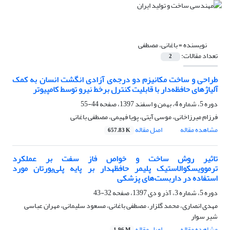
نویسنده =
باغانی، مصطفی
تعداد مقالات:
2
طراحی و ساخت مکانیزم دو درجه‌ی آزادی انگشت انسان به کمک
آلیاژهای حافظه‌دار با قابلیت کنترل برخط نیرو توسط کامپیوتر
دوره 5، شماره 4، بهمن و اسفند 1397، صفحه
44-55
فرزام میرزاخانی، موسی آیتی، پویا فهیمی، مصطفی باغانی
مشاهده مقاله
اصل مقاله
657.83 K
تاثیر روش ساخت و خواص فاز سفت بر عملکرد
ترموویسکوالاستیک پلیمر حافظه‎‍دار بر پایه پلی‌یورتان مورد
استفاده در داربست‌های پزشکی
دوره 5، شماره 3، آذر و دی 1397، صفحه
32-43
مهدی انصاری، محمد گلزار، مصطفی باغانی، مسعود سلیمانی، مهران عباسی
شیر سوار
مشاهده مقاله
اصل مقاله