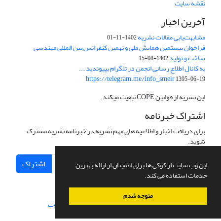
نقشه سایت
آخرین اخبار
مشابهت‌یابی مقالات نشریه
1402-11-01
فراخوان بیستمین همایش ملی و نهمین کنفرانس بین المللی مهندسی
ساخت و تولید
1402-08-15
به کانال اطلاع رسانی انجمن در تلگرام بپیوندید ...
https://telegram.me/info_smeir
1395-06-19
این نشریه از قوانین COPE تبعیت میکند.
اشتراک خبرنامه
برای دریافت اخبار و اطلاعیه های مهم نشریه در خبرنامه نشریه مشترک
شوید.
اشتراک
این وب سایت از کوکی ها برای اطمینان از ارائه بهترین
خدمات استفاده می کند.
متوجه شدم
سامانه مدیریت نشریات علمی.
طراحی و پیاده سازی از
سیناوب